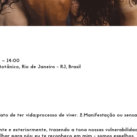
0 – 14:00
tânico, Rio de Janeiro - RJ, Brasil
fato de ter vida;processo de viver. 2.Manifestação ou sens
te e exteriormente, trazendo a tona nossas vulnerabilidad
 olhar para nós: eu te reconheço em mim - somos espelhos. 