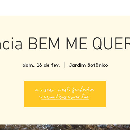
ncia BEM ME QUE
dom., 16 de fev.
  |  
Jardim Botânico
A inscrição está fechada
Ver outros eventos