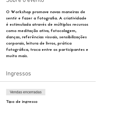
Sobre o evento
O Workshop promove novas maneiras de 
sentir e fazer a fotografia. A criatividade 
é estimulada através de múltiplos recursos 
como meditação ativa, fotocolagem, 
danças, referências visuais, sensibilizações 
corporais, leitura de livros, prática 
fotográfica, troca entre os participantes e 
muito mais.
Ingressos
Vendas encerradas
Tipo de ingresso
CONTRIBUIÇÃO
Mais informações
Preço